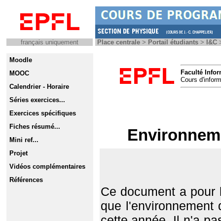
français uniquement
Place centrale
>
Portail étudiants
>
I&C
>
Moodle
MOOC
Calendrier - Horaire
Séries exercices...
Exercices spécifiques
Fiches résumé...
Mini ref...
Projet
Vidéos complémentaires
Références