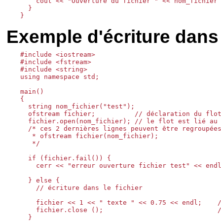
    cout << "Ouverture du fichier " << nom_fichier 
  }

Exemple d'écriture dans 
#include <iostream>

#include <fstream>

#include <string>

using namespace std;

main()

{

  string nom_fichier("test");

  ofstream fichier;          // déclaration du flot
  fichier.open(nom_fichier); // le flot est lié au 
  /* ces 2 dernières lignes peuvent être regroupées
   * ofstream fichier(nom_fichier);

   */

  if (fichier.fail()) {

    cerr << "erreur ouverture fichier test" << endl
  } else {

    // écriture dans le fichier

    fichier << 1 << " texte " << 0.75 << endl;    /
    fichier.close ();                             /
  }
