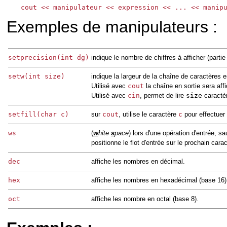
Exemples de manipulateurs :
setprecision(int dg)
indique le nombre de chiffres à afficher (partie
setw(int size)
indique la largeur de la chaîne de caractères e
Utilisé avec
cout
la chaîne en sortie sera aff
Utilisé avec
cin
, permet de lire
size
caractèr
setfill(char c)
sur
cout
, utilise le caractère
c
pour effectuer
ws
(
w
hite
s
pace
) lors d'une opération d'entrée, sa
positionne le flot d'entrée sur le prochain cara
dec
affiche les nombres en décimal.
hex
affiche les nombres en hexadécimal (base 16)
oct
affiche les nombre en octal (base 8).