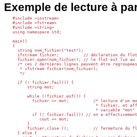
Exemple de lecture à part
#include <iostream>

#include <fstream>

#include <string>

using namespace std;

main()

{

  string nom_fichier("test");

  ifstream fichier;          // déclaration du flot
  fichier.open(nom_fichier); // le flot est lié au 
  /* ces 2 dernières lignes peuvent être regroupées
   * ifstream fichier(nom_fichier);

   */

  if (! fichier.fail()) {

      string mot;

      while (!fichier.eof()) {

        fichier >> mot;          /* lecture d'un mo
                                  * fichier, et aff
                                  * variable "mot" 
        if (! fichier.fail()) // on a effectivement
           cout << mot;

      }

      fichier.close ();          // fermeture du fl
  } else {
