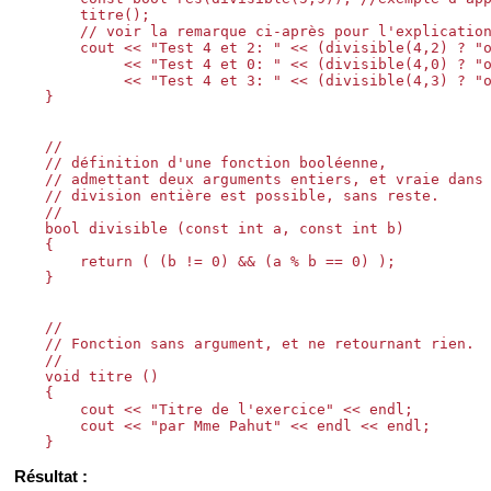
    titre();

    // voir la remarque ci-après pour l'explication
    cout << "Test 4 et 2: " << (divisible(4,2) ? "o
         << "Test 4 et 0: " << (divisible(4,0) ? "o
         << "Test 4 et 3: " << (divisible(4,3) ? "o
}

//

// définition d'une fonction booléenne,

// admettant deux arguments entiers, et vraie dans 
// division entière est possible, sans reste.

//

bool divisible (const int a, const int b)

{

    return ( (b != 0) && (a % b == 0) );

}

//

// Fonction sans argument, et ne retournant rien.

//

void titre ()

{

    cout << "Titre de l'exercice" << endl;

    cout << "par Mme Pahut" << endl << endl;

Résultat :