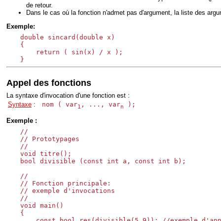
de retour.
Dans le cas où la fonction n'admet pas d'argument, la liste des arg
Exemple:
double sincard(double x)

{

    return ( sin(x) / x );

Appel des fonctions
La syntaxe d'invocation d'une fonction est :
Syntaxe
:
nom ( var
, ..., var
);
1
n
Exemple :
//

// Prototypages

//

void titre();

bool divisible (const int a, const int b);

//

// Fonction principale:

// exemple d'invocations

//

void main()

{

    const bool res(divisible(5,9)); //exemple d'app