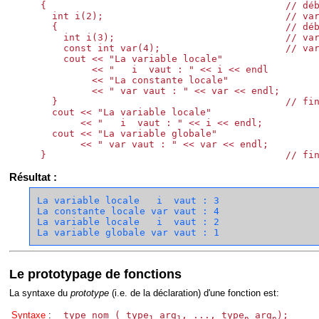
  {                                          // déb
    int i(2);                                // var
    {                                        // déb
      int i(3);                              // var
      const int var(4);                      // var
      cout << "La variable locale"

           << "   i  vaut : " << i << endl

           << "La constante locale"

           << " var vaut : " << var << endl;

    }                                        // fin
    cout << "La variable locale"

         << "   i  vaut : " << i << endl;

    cout << "La variable globale"

         << " var vaut : " << var << endl;

Résultat :
La variable locale   i  vaut : 3

La constante locale var vaut : 4

La variable locale   i  vaut : 2

Le prototypage de fonctions
La syntaxe du
prototype
(i.e. de la déclaration) d'une fonction est:
Syntaxe
:
type nom ( type
arg
, ..., type
arg
);
1
1
n
n