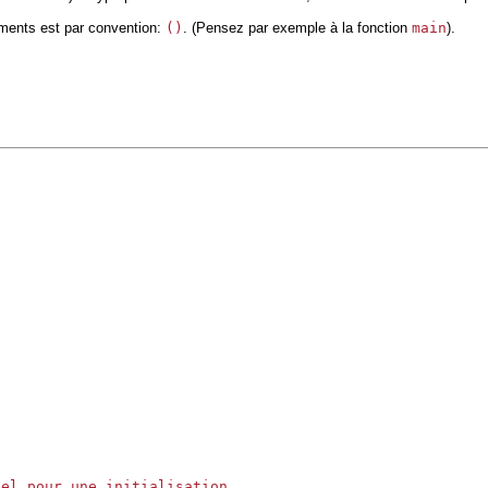
uments est par convention:
()
. (Pensez par exemple à la fonction
main
).
el pour une initialisation
