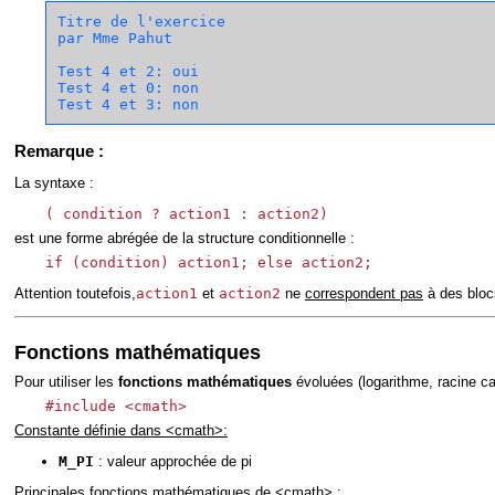
Titre de l'exercice

par Mme Pahut

Test 4 et 2: oui

Test 4 et 0: non

Remarque :
La syntaxe :
( condition ? action1 : action2)
est une forme abrégée de la structure conditionnelle :
if (condition) action1; else action2;
Attention toutefois,
action1
et
action2
ne
correspondent pas
à des bloc
Fonctions mathématiques
Pour utiliser les
fonctions mathématiques
évoluées (logarithme, racine car
#include <cmath>
Constante définie dans <cmath>:
M_PI
: valeur approchée de pi
Principales fonctions mathématiques de <cmath> :