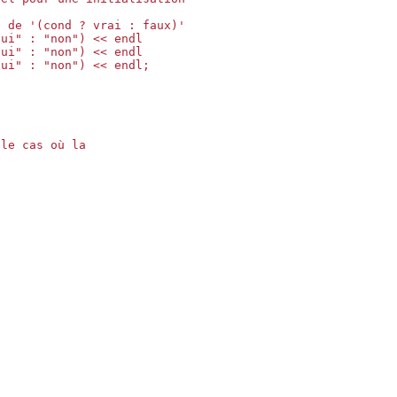
 de '(cond ? vrai : faux)'

ui" : "non") << endl

ui" : "non") << endl

ui" : "non") << endl;

le cas où la
