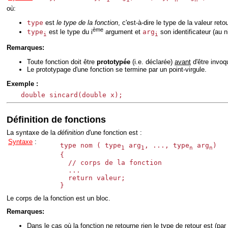
où:
type
est
le type de la fonction
, c'est-à-dire le type de la valeur reto
ème
type
est le type du i
argument et
arg
son identificateur (au n
i
i
Remarques:
Toute fonction doit être
prototypée
(i.e. déclarée)
avant
d'être invoq
Le prototypage d'une fonction se termine par un point-virgule.
Exemple :
double sincard(double x);
Définition de fonctions
La syntaxe de la
définition
d'une fonction est :
Syntaxe
:
type nom ( type
 arg
, ..., type
 arg
)

1
1
n
n
{

  // corps de la fonction

  ...

  return valeur;

Le corps de la fonction est un bloc.
Remarques:
Dans le cas où la fonction ne retourne rien le type de retour est (par