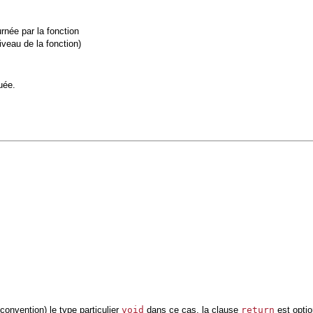
urnée par la fonction
iveau de la fonction)
uée.
 convention) le type particulier
void
dans ce cas, la clause
return
est optio