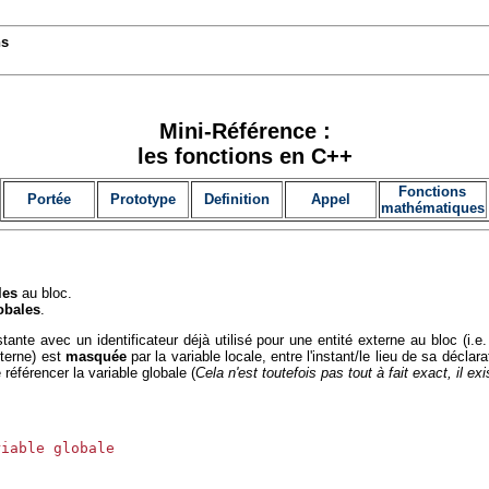
ns
Mini-Référence :
les fonctions en C++
Fonctions
Portée
Prototype
Definition
Appel
mathématiques
les
au bloc.
obales
.
nstante avec un identificateur déjà utilisé pour une entité externe au bloc (i.
xterne) est
masquée
par la variable locale, entre l'instant/le lieu de sa déclar
e référencer la variable globale (
Cela n'est toutefois pas tout à fait exact, il
iable globale
