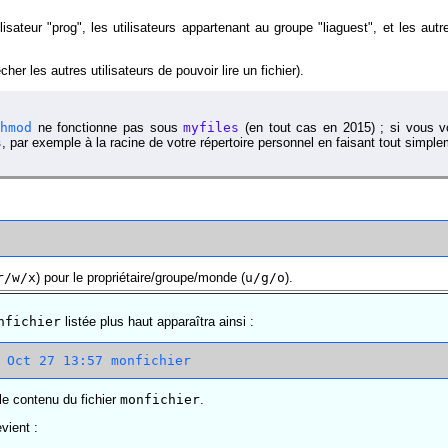
ilisateur "prog", les utilisateurs appartenant au groupe "liaguest", et les autr
r les autres utilisateurs de pouvoir lire un fichier).
chmod
ne fonctionne pas sous
myfiles
(en tout cas en 2015) ; si vous voul
s
, par exemple à la racine de votre répertoire personnel en faisant tout simpl
r/w/x
) pour le propriétaire/groupe/monde (
u/g/o
).
nfichier
listée plus haut apparaîtra ainsi :
) le contenu du fichier
monfichier
.
evient :