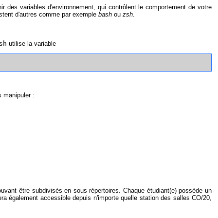
r des variables d'environnement, qui contrôlent le comportement de votre
existent d'autres comme par exemple
bash
ou
zsh
.
sh
utilise la variable
s manipuler :
ouvant être subdivisés en sous-répertoires. Chaque étudiant(e) possède un
r sera également accessible depuis n'importe quelle station des salles CO/20,