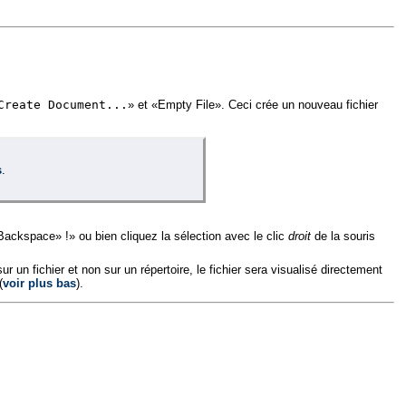
Create Document...
» et «Empty File». Ceci crée un nouveau fichier
s
.
Backspace» !» ou bien cliquez la sélection avec le clic
droit
de la souris
r un fichier et non sur un répertoire, le fichier sera visualisé directement
(
voir plus bas
).