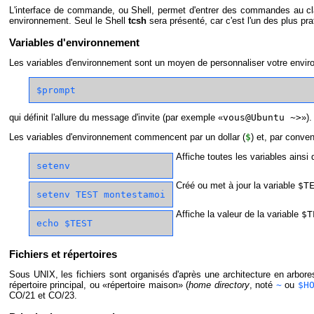
L'interface de commande, ou Shell, permet d'entrer des commandes au cla
environnement. Seul le Shell
tcsh
sera présenté, car c'est l'un des plus p
Variables d'environnement
Les variables d'environnement sont un moyen de personnaliser votre envir
qui définit l'allure du message d'invite (par exemple «
vous@Ubuntu ~>
»).
Les variables d'environnement commencent par un dollar (
$
) et, par conve
Affiche toutes les variables ainsi 
setenv
Créé ou met à jour la variable
$T
setenv TEST montestamoi
Affiche la valeur de la variable
$T
echo $TEST
Fichiers et répertoires
Sous UNIX, les fichiers sont organisés d'après une architecture en arbor
répertoire principal, ou «répertoire maison» (
home directory
, noté
~
ou
$H
CO/21 et CO/23.