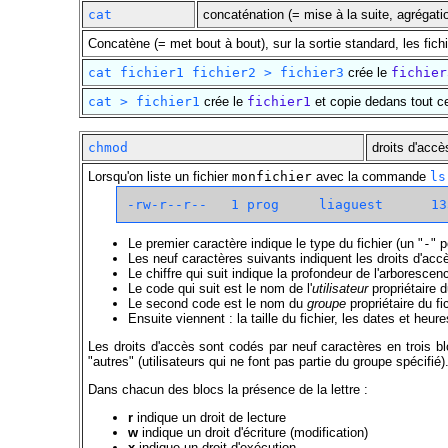
cat
concaténation (= mise à la suite, agrégatio
Concatène (= met bout à bout), sur la sortie standard, les fic
cat fichier1 fichier2 > fichier3
crée le
fichier
cat > fichier1
crée le
fichier1
et copie dedans tout c
chmod
droits d'accè
Lorsqu'on liste un fichier
monfichier
avec la commande
ls
Le premier caractère indique le type du fichier (un "
-
" p
Les neuf caractères suivants indiquent les droits d'accè
Le chiffre qui suit indique la profondeur de l'arboresce
Le code qui suit est le nom de l'
utilisateur
propriétaire d
Le second code est le nom du
groupe
propriétaire du fi
Ensuite viennent : la taille du fichier, les dates et heu
Les droits d'accès sont codés par neuf caractères en trois blo
"autres" (utilisateurs qui ne font pas partie du groupe spécifié)
Dans chacun des blocs la présence de la lettre :
r
indique un droit de lecture
w
indique un droit d'écriture (modification)
x
indique un droit d'exécution