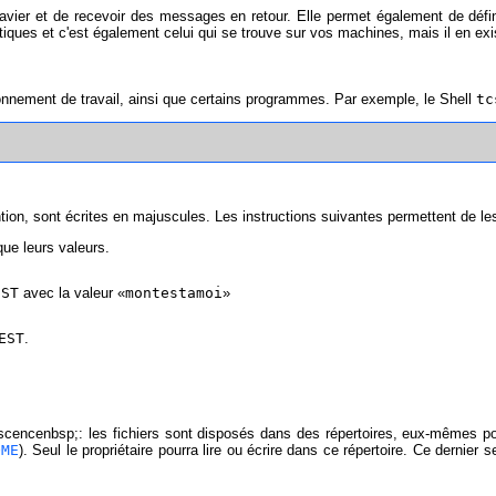
vier et de recevoir des messages en retour. Elle permet également de défini
ratiques et c'est également celui qui se trouve sur vos machines, mais il en 
onnement de travail, ainsi que certains programmes. Par exemple, le Shell
tc
ntion, sont écrites en majuscules. Les instructions suivantes permettent de le
que leurs valeurs.
EST
avec la valeur «
montestamoi
»
EST
.
escencenbsp;: les fichiers sont disposés dans des répertoires, eux-mêmes p
OME
). Seul le propriétaire pourra lire ou écrire dans ce répertoire. Ce dernie