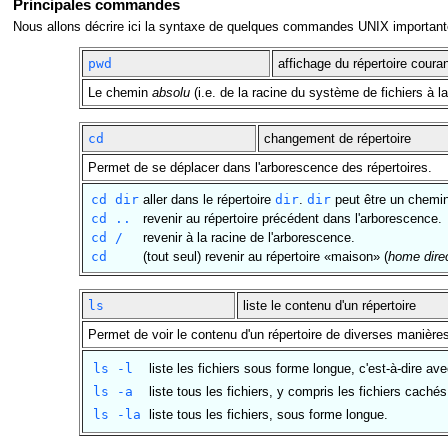
Principales commandes
Nous allons décrire ici la syntaxe de quelques commandes UNIX importan
pwd
affichage du répertoire coura
Le chemin
absolu
(i.e. de la racine du système de fichiers à l
cd
changement de répertoire
Permet de se déplacer dans l'arborescence des répertoires.
cd dir
aller dans le répertoire
dir
.
dir
peut être un chemin
cd ..
revenir au répertoire précédent dans l'arborescence.
cd /
revenir à la racine de l'arborescence.
cd
(tout seul) revenir au répertoire «maison» (
home dire
ls
liste le contenu d'un répertoire
Permet de voir le contenu d'un répertoire de diverses manière
ls -l
liste les fichiers sous forme longue, c'est-à-dire avec
ls -a
liste tous les fichiers, y compris les fichiers cach
ls -la
liste tous les fichiers, sous forme longue.