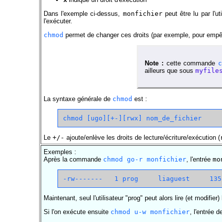
Dans l'exemple ci-dessus,
monfichier
peut être lu par l'ut
l'exécuter.
chmod
permet de changer ces droits (par exemple, pour empêche
Note :
cette commande
ailleurs que sous
myfile
La syntaxe générale de
chmod
est :
Le
+/-
ajoute/enlève les droits de lecture/écriture/exécution (
Exemples :
Après la commande
chmod go-r monfichier
, l'entrée
mo
Maintenant, seul l'utilisateur "prog" peut alors lire (et modifier
Si l'on exécute ensuite
chmod u-w monfichier
, l'entrée d