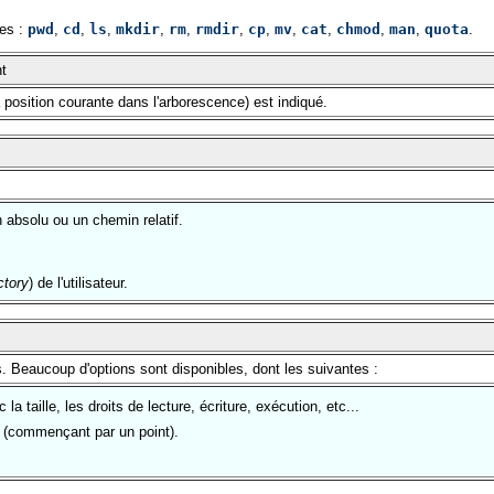
tes :
pwd
,
cd
,
ls
,
mkdir
,
rm
,
rmdir
,
cp
,
mv
,
cat
,
chmod
,
man
,
quota
.
nt
a position courante dans l'arborescence) est indiqué.
 absolu ou un chemin relatif.
ctory
) de l'utilisateur.
s. Beaucoup d'options sont disponibles, dont les suivantes :
 la taille, les droits de lecture, écriture, exécution, etc...
és (commençant par un point).