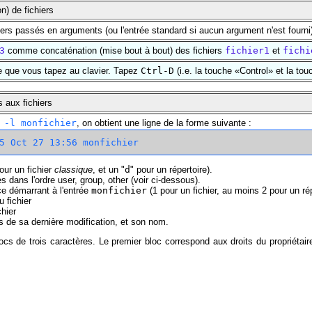
n) de fichiers
hiers passés en arguments (ou l'entrée standard si aucun argument n'est fourni
3
comme concaténation (mise bout à bout) des fichiers
fichier1
et
fichi
e que vous tapez au clavier. Tapez
Ctrl-D
(i.e. la touche «Control» et la t
s aux fichiers
 -l monfichier
, on obtient une ligne de la forme suivante :
our un fichier
classique
, et un "
d
" pour un répertoire).
s dans l'ordre user, group, other (voir ci-dessous).
nce démarrant à l'entrée
monfichier
(1 pour un fichier, au moins 2 pour un rép
u fichier
chier
res de sa dernière modification, et son nom.
cs de trois caractères. Le premier bloc correspond aux droits du propriétaire
.