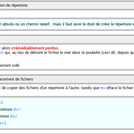
ion de répertoire
absolu ou un chemin relatif ; mais il faut avoir le droit de créer le répertoire e
t alors
irrémédiablement perdus
.
sh
qui, au lieu de détruire le fichier le met dans la poubelle (ceci dit, depuis
lement vidé.
acement de fichiers
de copier des fichiers d'un répertoire à l'autre, tandis que
mv
efface le fichier
r2
.
pertoire
dir
.
rtoire
dir
.
er2
.