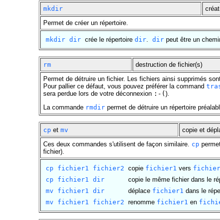
mkdir
créat
Permet de créer un répertoire.
mkdir dir
crée le répertoire
dir
.
dir
peut être un chemin 
rm
destruction de fichier(s)
Permet de détruire un fichier. Les fichiers ainsi supprimés son
Pour pallier ce défaut, vous pouvez préférer la command
tra
sera perdue lors de votre déconnexion
:-(
).
La commande
rmdir
permet de détruire un répertoire préalab
cp
et
mv
copie et dépl
Ces deux commandes s'utilisent de façon similaire.
cp
permet 
fichier).
cp fichier1 fichier2
copie
fichier1
vers
fichie
cp fichier1 dir
copie le même fichier dans le ré
mv fichier1 dir
déplace
fichier1
dans le répe
mv fichier1 fichier2
renomme
fichier1
en
fichi