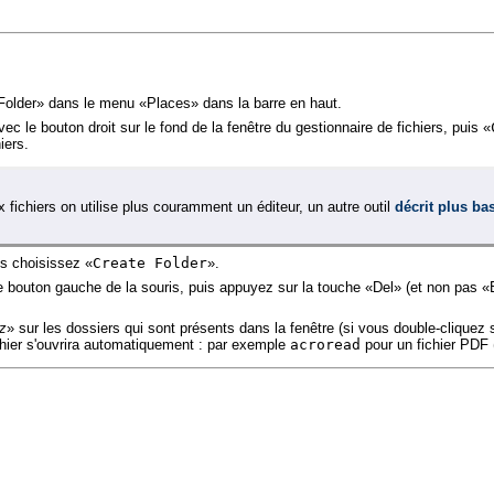
e Folder» dans le menu «Places» dans la barre en haut.
vec le bouton droit sur le fond de la fenêtre du gestionnaire de fichiers, puis «
iers.
fichiers on utilise plus couramment un éditeur, un autre outil
décrit plus ba
is choisissez «
Create Folder
».
le bouton gauche de la souris, puis appuyez sur la touche «Del» (et non pas «
ez
» sur les dossiers qui sont présents dans la fenêtre (si vous double-cliquez su
fichier s'ouvrira automatiquement : par exemple
acroread
pour un fichier PDF 