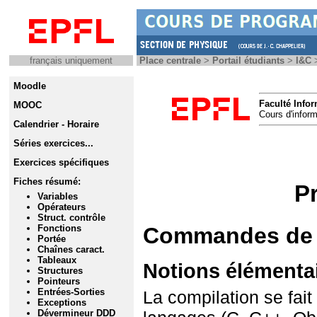
français uniquement
Place centrale
>
Portail étudiants
>
I&C
>
Moodle
MOOC
Calendrier - Horaire
Séries exercices...
Exercices spécifiques
Fiches résumé:
Variables
Opérateurs
Struct. contrôle
Fonctions
Portée
Chaînes caract.
Tableaux
Structures
Pointeurs
Entrées-Sorties
Exceptions
Dévermineur DDD